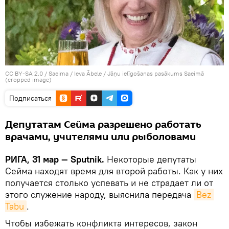
CC BY-SA 2.0
/
Saeima / Ieva Ābele
/
Jāņu ielīgošanas pasākums Saeimā
(cropped image)
Подписаться
Депутатам Сейма разрешено работать
врачами, учителями или рыболовами
РИГА, 31 мар — Sputnik.
Некоторые депутаты
Сейма находят время для второй работы. Как у них
получается столько успевать и не страдает ли от
этого служение народу, выяснила передача
Bez 
Tabu
.
Чтобы избежать конфликта интересов, закон