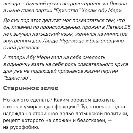
звезда — бывший врач-гастроэнтеролог из Ливана,
а ныне глава партии "Единство" Хосам Абу Мери.
До сих пор этот депутат мог похвастаться тем, что
он, ливанец по происхождению, прожил в Латвии 25
лет, выучил латышский язык, женился на министре
внутренних дел Линде Мурниеце и благополучно
с ней развелся.
А теперь Абу Мери взял на себя смелость
в одиночку взять на себя роль спасательного круга
для уже не подающей признаков жизни партии
"Единство".
Старинное зелье
Но как это сделать? Каким образом вдохнуть
жизнь в умирающую фракцию? Тут, конечно, одна
надежда на старинное зелье латышской политики,
рецепт которого не сложен и безотказен, —
на русофобию.