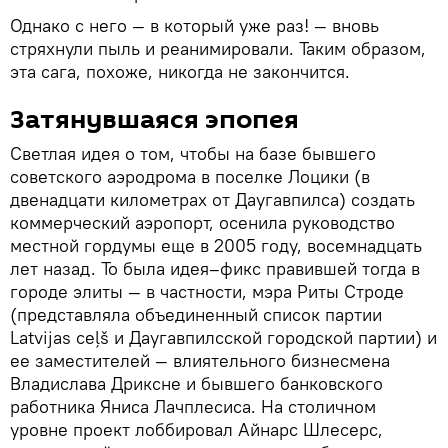
Однако с него — в который уже раз! — вновь
стряхнули пыль и реанимировали. Таким образом,
эта сага, похоже, никогда не закончится.
Затянувшаяся эпопея
Светлая идея о том, чтобы на базе бывшего
советского аэродрома в поселке Лоцики (в
двенадцати километрах от Даугавпилса) создать
коммерческий аэропорт, осенила руководство
местной гордумы еще в 2005 году, восемнадцать
лет назад. То была идея–фикс правившей тогда в
городе элиты — в частности, мэра Риты Строде
(представляла объединенный список партии
Latvijas ceļš и Даугавпилсской городской партии) и
ее заместителей — влиятельного бизнесмена
Владислава Дриксне и бывшего банковского
работника Яниса Лачплесиса. На столичном
уровне проект лоббировал Айнарс Шлесерс,