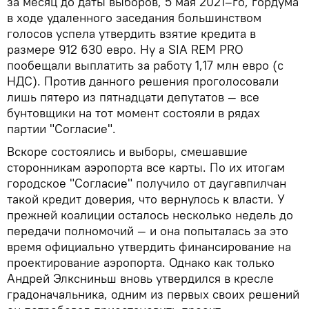
за месяц до даты выборов, 5 мая 2021–го, гордума
в ходе удаленного заседания большинством
голосов успела утвердить взятие кредита в
размере 912 630 евро. Ну а SIA REM PRO
пообещали выплатить за работу 1,17 млн евро (с
НДС). Против данного решения проголосовали
лишь пятеро из пятнадцати депутатов — все
бунтовщики на тот момент состояли в рядах
партии "Согласие".
Вскоре состоялись и выборы, смешавшие
сторонникам аэропорта все карты. По их итогам
городское "Согласие" получило от даугавпилчан
такой кредит доверия, что вернулось к власти. У
прежней коалиции осталось несколько недель до
передачи полномочий — и она попыталась за это
время официально утвердить финансирование на
проектирование аэропорта. Однако как только
Андрей Элксниньш вновь утвердился в кресле
градоначальника, одним из первых своих решений