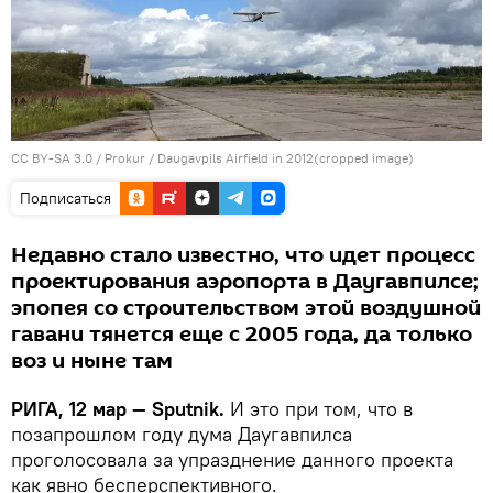
CC BY-SA 3.0
/
Prokur
/
Daugavpils Airfield in 2012(cropped image)
Подписаться
Недавно стало известно, что идет процесс
проектирования аэропорта в Даугавпилсе;
эпопея со строительством этой воздушной
гавани тянется еще с 2005 года, да только
воз и ныне там
РИГА, 12 мар — Sputnik.
И это при том, что в
позапрошлом году дума Даугавпилса
проголосовала за упразднение данного проекта
как явно бесперспективного.