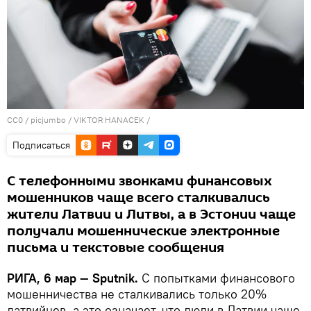
CC0
/
picjumbo / VIKTOR HANACEK
/
Подписаться
С телефонными звонками финансовых
мошенников чаще всего сталкивались
жители Латвии и Литвы, а в Эстонии чаще
получали мошеннические электронные
письма и текстовые сообщения
РИГА, 6 мар — Sputnik.
С попытками финансового
мошенничества не сталкивались только 20%
латвийцев, а это означает, что люди в Латвии чаще,