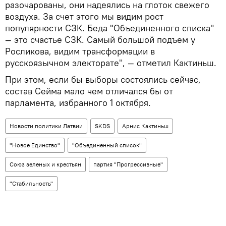
разочарованы, они надеялись на глоток свежего
воздуха. За счет этого мы видим рост
популярности СЗК. Беда "Объединенного списка"
— это счастье СЗК. Самый большой подъем у
Росликова, видим трансформации в
русскоязычном электорате", — отметил Кактиньш.
При этом, если бы выборы состоялись сейчас,
состав Сейма мало чем отличался бы от
парламента, избранного 1 октября.
Новости политики Латвии
SKDS
Арнис Кактиньш
"Новое Единство"
"Объединенный список"
Союз зеленых и крестьян
партия "Прогрессивные"
"Стабильность"