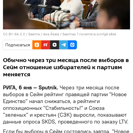
CC BY-SA 2.0
/
Saeima / Ieva Ābele
/
Saeimas 7.novembra svinīgā sēde
Подписаться
Обычно через три месяца после выборов в
Сейм отношение избирателей к партиям
меняется
РИГА, 6 янв — Sputnik.
Через три месяца после
выборов в Сейм рейтинг правящей партии "Новое
Единство" начал снижаться, а рейтинги
оппозиционных "Стабильность!" и Союза
"зеленых" и крестьян (СЗК) выросли, показывают
данные опроса SKDS, проведенного по заказу LTV.
Если бы выборы в Сейм состоялись завтра, "Новое