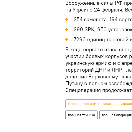
Вооруженные силы РФ при
на Украине 24 февраля. Вс
354 самолета, 194 верт
399 ЗРК, 950 установо
7296 единиц танковой и
В ходе первого этапа спе
участии боевых корпусов 
украинскую армию и с апр
территорий ДНР и ЛНР. Гл
доложил Верховному глав
Путину о полном освобожд
Спецоперация продолжает
Операция по демилитаризации Украи
военная техника
военная операция