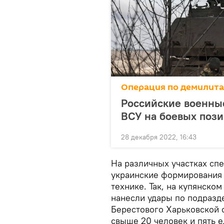
Операция по демилит
Российские военные
ВСУ на боевых поз
28 декабря 2022, 16:43
На различных участках сп
украинские формирования 
технике. Так, на купянско
нанесли удары по подразд
Берестового Харьковской 
свыше 20 человек и пять 