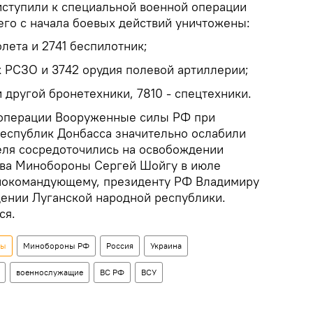
ступили к специальной военной операции
его с начала боевых действий уничтожены:
олета и 2741 беспилотник;
к РСЗО и 3742 орудия полевой артиллерии;
 другой бронетехники, 7810 - спецтехники.
цоперации Вооруженные силы РФ при
республик Донбасса значительно ослабили
еля сосредоточились на освобождении
ава Минобороны Сергей Шойгу в июле
нокомандующему, президенту РФ Владимиру
ении Луганской народной республики.
ся.
ны
Минобороны РФ
Россия
Украина
военнослужащие
ВС РФ
ВСУ