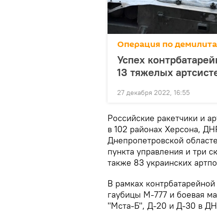
Операция по демилит
Успех контрбатарей
13 тяжелых артсист
27 декабря 2022, 16:55
Российские ракетчики и ар
в 102 районах Херсона, ДН
Днепропетровской областе
пункта управления и три с
также 83 украинских артп
В рамках контрбатарейной
гаубицы М-777 и боевая м
"Мста-Б", Д-20 и Д-30 в Д