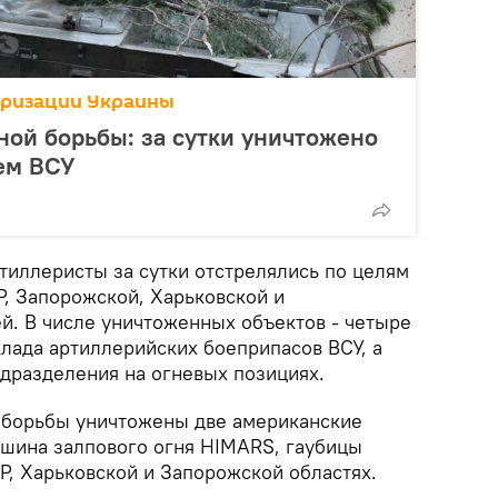
аризации Украины
ной борьбы: за сутки уничтожено
ем ВСУ
тиллеристы за сутки отстрелялись по целям
Р, Запорожской, Харьковской и
й. В числе уничтоженных объектов - четыре
клада артиллерийских боеприпасов ВСУ, а
одразделения на огневых позициях.
 борьбы уничтожены две американские
ашина залпового огня HIMARS, гаубицы
НР, Харьковской и Запорожской областях.