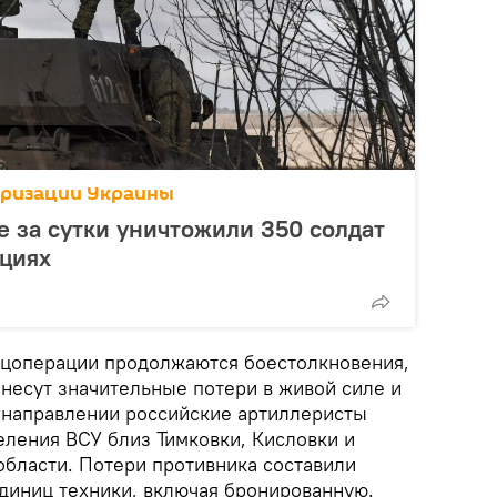
аризации Украины
 за сутки уничтожили 350 солдат
ициях
ецоперации продолжаются боестолкновения,
несут значительные потери в живой силе и
м направлении российские артиллеристы
еления ВСУ близ Тимковки, Кисловки и
области. Потери противника составили
единиц техники, включая бронированную.