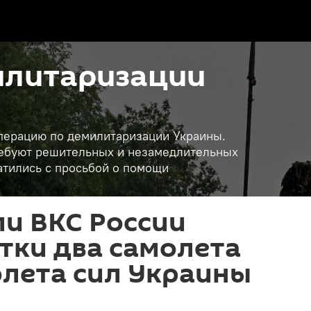
илитаризации
операцию по демилитаризации Украины.
требуют решительных и незамедлительных
атились с просьбой о помощи
и ВКС России
утки два самолета
олета сил Украины