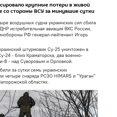
сировало крупные потери в живой
е со стороны ВСУ за минувшие сутки
ыре воздушных судна украинских сил сбила
 ДНР истребительная авиация ВКС России,
инобороны РФ генерал-лейтенант Игорь
краинский штурмовик Су-25 уничтожен в
у-24 - близ Краматорска, два военно-
и-8 - над Суворовым и Орловкой.
били за сутки семь украинских
ли четыре снаряда РСЗО HIMARS и "Ураган"
Запорожской областях.