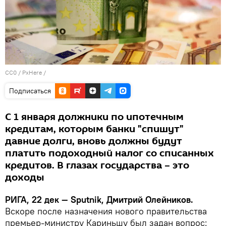
CC0
/
PxHere
/
Подписаться
С 1 января должники по ипотечным
кредитам, которым банки "спишут"
давние долги, вновь должны будут
платить подоходный налог со списанных
кредитов. В глазах государства – это
доходы
РИГА, 22 дек — Sputnik, Дмитрий Олейников.
Вскоре после назначения нового правительства
премьер-министру Кариньшу был задан вопрос: