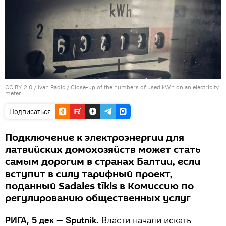
CC BY 2.0
/
Ivan Radic
/
Close-up of the numbers of used kWh on an electricity
meter
Подписаться
Подключение к электроэнергии для
латвийских домохозяйств может стать
самым дорогим в странах Балтии, если
вступит в силу тарифный проект,
поданный Sadales tīkls в Комиссию по
регулированию общественных услуг
РИГА, 5 дек — Sputnik.
Власти начали искать