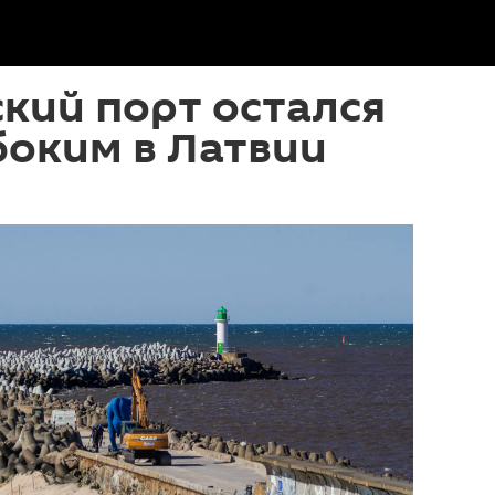
кий порт остался
боким в Латвии