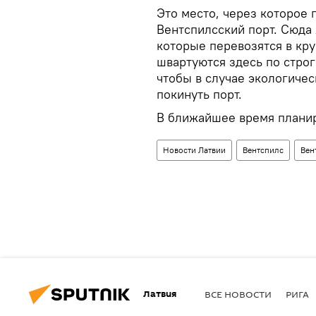
Это место, через которое 
Вентспилсский порт. Сюда
которые перевозятся в кр
швартуются здесь по стро
чтобы в случае экологиче
покинуть порт.
В ближайшее время планир
Новости Латвии
Вентспилс
Вен
Латвия
ВСЕ НОВОСТИ
РИГА