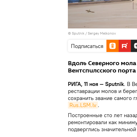
© Sputnik / Sergey Melkonov
Подписаться
Вдоль Северного мола
Вентспилсского порта
РИГА, 11 ноя — Sputnik
. В 
реставрации молов и бере
сохранить звание самого г
Rus.LSM.lv
.
Построенные сто лет наза
ремонтировали как минимум
подверглись значительной