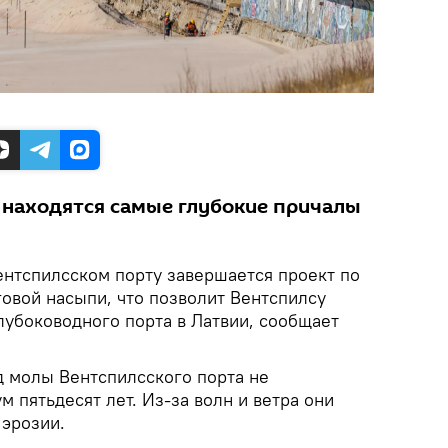
 находятся самые глубокие причалы
Вентспилсском порту завершается проект по
говой насыпи, что позволит Вентспилсу
лубоководного порта в Латвии, сообщает
д молы Вентспилсского порта не
 пятьдесят лет. Из-за волн и ветра они
 эрозии.