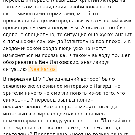
Латвийском телевидении, изобиловавшего
экономическими терминами, мог быть
провокацией с целью представить латышский язык
провинциальным и ненужным. А если это не было
сделано специально, то ситуация еще хуже: значит
с латышским языком действительно все плохо, и в
академической среде люди уже не могут
изъясняться на госязыке. К такому выводу пришел
обозреватель Бен Латковскис, анализируя
ситуацию
Neatkarīgā
.
В передаче LTV "Сегодняшний вопрос" было
заявлено эксклюзивное интервью с Лагард, но
зрители ничего не смогли понять из-за того, что
синхронный перевод был выполнен
некачественно. Уже в первые минуты выхода
интервью в эфир в соцсетях посыпались
комментарии по поводу услышанного: "Латвийское
телевидение, это какое-то издевательство над
зрителями? Переводчица имеет не только акцент,