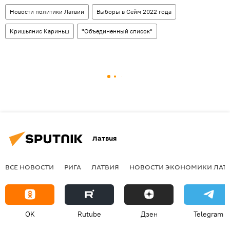
Новости политики Латвии
Выборы в Сейм 2022 года
Кришьянис Кариньш
"Объединенный список"
Латвия
ВСЕ НОВОСТИ
РИГА
ЛАТВИЯ
НОВОСТИ ЭКОНОМИКИ ЛАТ
OK
Rutube
Дзен
Telegram