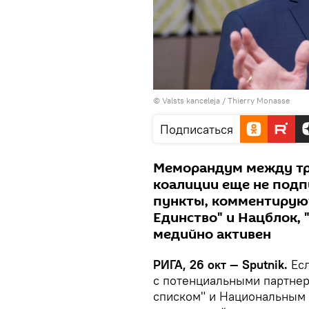
©
Valsts kanceleja / Thierry Monasse
Подписаться
Меморандум между тр
коалиции еще не подп
пункты, комментируют
Единство" и Нацблок, 
медийно активен
РИГА, 26 окт — Sputnik.
Есл
с потенциальными партне
списком" и Национальным 