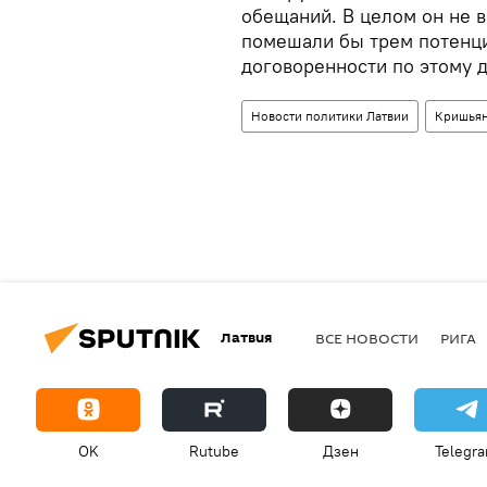
обещаний. В целом он не 
помешали бы трем потенци
договоренности по этому 
Новости политики Латвии
Кришьян
Латвия
ВСЕ НОВОСТИ
РИГА
OK
Rutube
Дзен
Telegr