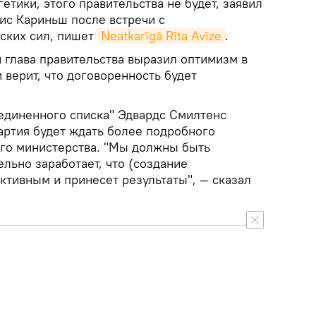
тики, этого правительства не будет, заявил
с Кариньш после встречи с
ских сил, пишет
Neatkarīgā Rīta Avīze
.
 глава правительства выразил оптимизм в
 верит, что договоренность будет
единенного списка" Эдвардс Смилтенс
артия будет ждать более подробного
ого министерства. "Мы должны быть
ельно заработает, что (создание
ктивным и принесет результаты", — сказал