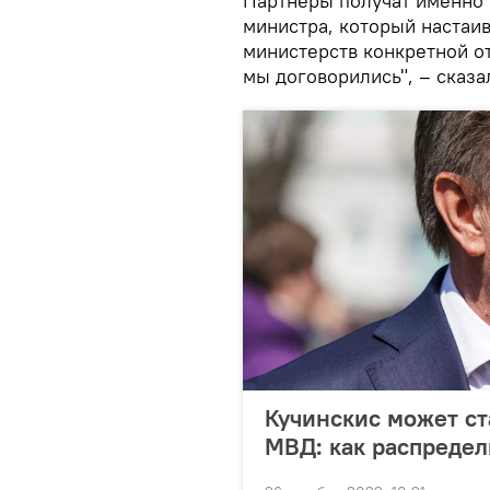
Партнеры получат именно т
министра, который настаив
министерств конкретной от
мы договорились", – сказа
Кучинскис может ст
МВД: как распредел