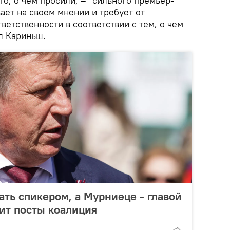
о, о чем просили, – "сильного премьер-
ает на своем мнении и требует от
ветственности в соответствии с тем, о чем
л Кариньш.
ать спикером, а Мурниеце - главой
ит посты коалиция