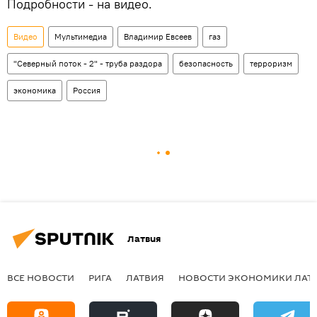
Подробности - на видео.
Видео
Мультимедиа
Владимир Евсеев
газ
"Северный поток - 2" - труба раздора
безопасность
терроризм
экономика
Россия
Латвия
ВСЕ НОВОСТИ
РИГА
ЛАТВИЯ
НОВОСТИ ЭКОНОМИКИ ЛАТ