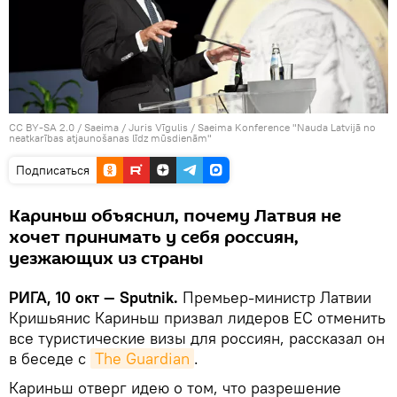
CC BY-SA 2.0
/
Saeima / Juris Vīgulis
/
Saeima Konference "Nauda Latvijā no
neatkarības atjaunošanas līdz mūsdienām"
Подписаться
Кариньш объяснил, почему Латвия не
хочет принимать у себя россиян,
уезжающих из страны
РИГА, 10 окт — Sputnik.
Премьер-министр Латвии
Кришьянис Кариньш призвал лидеров ЕС отменить
все туристические визы для россиян, рассказал он
в беседе с
The Guardian
.
Кариньш отверг идею о том, что разрешение