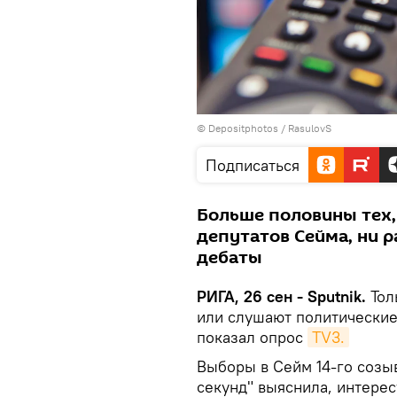
© Depositphotos / RasulovS
Подписаться
Больше половины тех,
депутатов Сейма, ни 
дебаты
РИГА, 26 сен - Sputnik.
Тол
или слушают политические
показал опрос
TV3.
Выборы в Сейм 14-го созыв
секунд" выяснила, интере