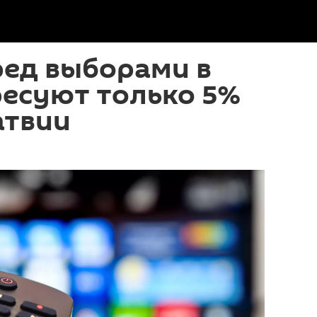
ред выборами в
ресуют только 5%
атвии