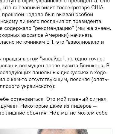
доступ в офис украинского президента. Оно
о, что внезапный визит госсекретаря США
а прошлой неделе был вызван особой
нскому личного послания от президента
е содержало "рекомендацию" (мы же знаем,
покорных вассалов Америки) начинать
ласно источникам ЕП, это "взволновало и
я правды в этом "инсайде", но одно точно:
нован и возмущен после визита Блинкена. В
 последующих панельных дискуссиях в ходе
л с кем-то отсутствующим, поясняя (опять-
плохого украинского):
ебе остановиться. Это мой главный сигнал
то думает. Некоторые даже из лидеров —
и-то лишние объятия. Нет, мы не можем себе