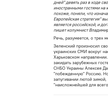
дней" девять раз в ходе с
иностранными гостями на 
похоже, поняли, что изнач
Европейская стратегия" вы
является российской, и до
пишет колумнист Владимир
Речь, разумеется, о трех 
Зеленский произносил сво
украинских СМИ вокруг на
Харьковском направлении.
закидать зарубежных гост
СНБО Украины Алексея Дан
"побежденную" Россию. Но
запугивании лютой зимой, 
"наисложнейшей для всего