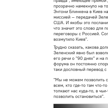
правда", имеющее прямой 
прозрачно намекнуло на т
Энтони Блинкена в Киев н
миссией — передачей Зеле
США. И якобы это послани
что значит это слово для 
переговоры с Россией. Сог
возмутило Киев".
Трудно сказать, какова дол
Зеленский явно был взвол
его речи о "90 днях" и на
форума он постоянно спори
таки дословный перевод с 
"Мы не можем позволить с
всем, кто где-то там что-
толкают нас куда-то, в чь
позволить остановиться".