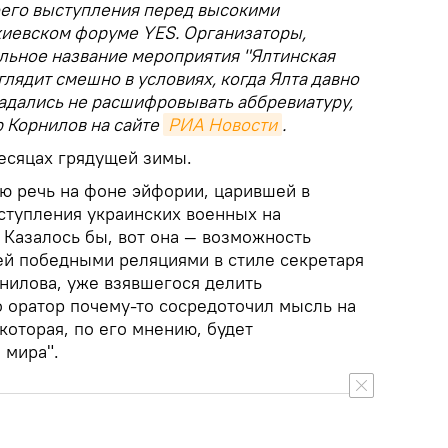
воего выступления перед высокими
киевском форуме YES. Организаторы,
альное название мероприятия "Ялтинская
глядит смешно в условиях, когда Ялта давно
гадались не расшифровывать аббревиатуру,
 Корнилов на сайте
РИА Новости
.
месяцах грядущей зимы.
ю речь на фоне эйфории, царившей в
ступления украинских военных на
 Казалось бы, вот она — возможность
ей победными реляциями в стиле секретаря
илова, уже взявшегося делить
 оратор почему-то сосредоточил мысль на
которая, по его мнению, будет
 мира".