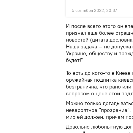
5 сентября 2022, 20:37
И после всего этого он в
признал еще более страшн
новостей (цитата дословн
Наша задача — не допускать
Украине, обществу и преж
будет!"
То есть до кого-то в Киеве
оружейная подпитка киевс
безгранична, что рано или
вопросом о цене этой под
Можно только догадываться
невероятное "прозрение". 
мир ей должен, причем по
Довольно любопытную дога