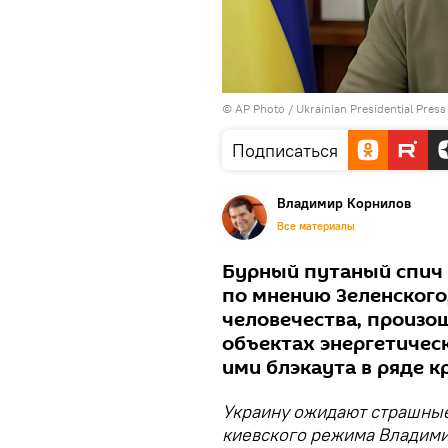
© AP Photo / Ukrainian Presidential Press
Подписаться
Владимир Корнилов
Все материалы
Бурный путаный спич 
по мнению Зеленского
человечества, произо
объектах энергетичес
ими блэкаута в ряде 
Украину ожидают страшные 
киевского режима Владими