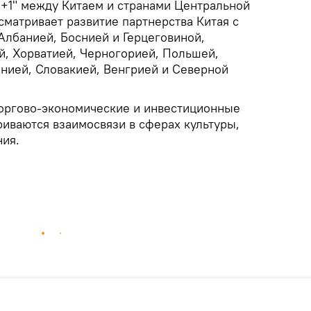
6+1" между Китаем и странами Центральной
сматривает развитие партнерства Китая с
Албанией, Боснией и Герцеговиной,
й, Хорватией, Черногорией, Польшей,
нией, Словакией, Венгрией и Северной
оргово-экономические и инвестиционные
риваются взаимосвязи в сферах культуры,
ния.