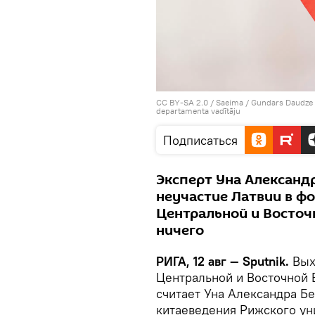
CC BY-SA 2.0
/
Saeima
/
Gundars Daudze t
departamenta vadītāju
Подписаться
Эксперт Уна Александр
неучастие Латвии в фо
Центральной и Восточ
ничего
РИГА, 12 авг — Sputnik.
Вых
Центральной и Восточной Е
считает Уна Александра Б
китаеведения Рижского ун