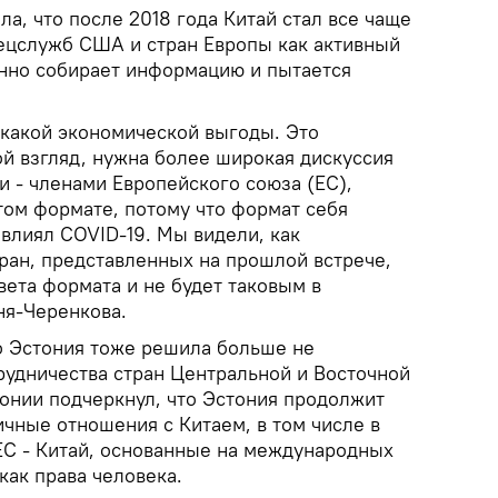
а, что после 2018 года Китай стал все чаще
пецслужб США и стран Европы как активный
нно собирает информацию и пытается
икакой экономической выгоды. Это
ой взгляд, нужна более широкая дискуссия
и - членами Европейского союза (ЕС),
том формате, потому что формат себя
овлиял COVID-19. Мы видели, как
ран, представленных на прошлой встрече,
цвета формата и не будет таковым в
ня-Черенкова.
о Эстония тоже решила больше не
рудничества стран Центральной и Восточной
онии подчеркнул, что Эстония продолжит
чные отношения с Китаем, в том числе в
ЕС - Китай, основанные на международных
как права человека.