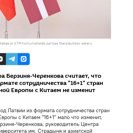
iekas ar ĶTR Komunistiskās partijas Starptautisko sakaru
а Берзиня-Черенкова считает, что
рмате сотрудничества "16+1" стран
ной Европы с Китаем не изменит
од Латвии из формата сотрудничества стран
вропы с Китаем "16+1" мало что изменит,
ерзиня-Черенкова, руководитель Центра
иверситета им. Страдыня и азиатской