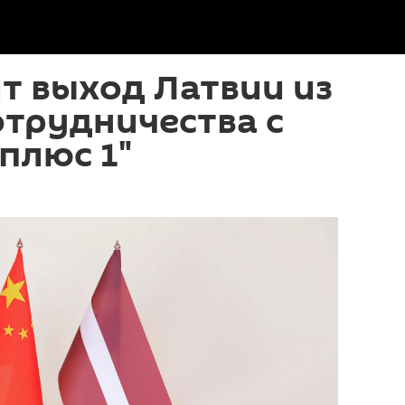
т выход Латвии из
трудничества с
 плюс 1"