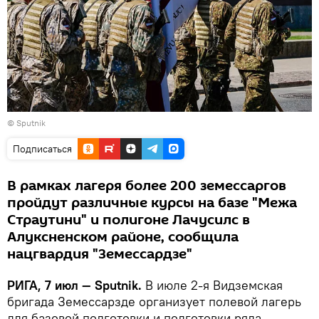
© Sputnik
Подписаться
В рамках лагеря более 200 земессаргов
пройдут различные курсы на базе "Межа
Страутини" и полигоне Лачусилс в
Алуксненском районе, сообщила
нацгвардия "Земессардзе"
РИГА, 7 июл — Sputnik.
В июле 2-я Видземская
бригада Земессарзде организует полевой лагерь
для базовой подготовки и подготовки ряда