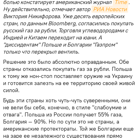
болью констатирует американский журнал
Time
.
Ну действительно, отмечает автор
РИА Новости
Виктория Никифорова. Уже десять европейских
стран, по данным Bloomberg, согласились покупать
русский газ за рубли. Торговля углеводородами с
Индией и Китаем переходит на юани. А
"диссидентам" Польше и Болгарии "Газпром"
только что перекрыл вентиль.
Решение это было абсолютно оправданным. Обе
страны отказались покупать газ за рубли. Польша
к тому же нон-стоп поставляет оружие на Украину
и готовится залезть на ее территорию своей живой
силой.
Будь эти страны хоть чуть-чуть суверенными, они
не вели бы себя, конечно, в стиле "слабоумие и
отвага". Польша из России получает 55% газа,
Болгария — 90%. Но по сути это не страны, а
американские протектораты. Той же Болгарии еще
на заре ее незалежного существования прямо