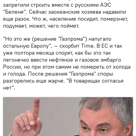
запретили строить вместе с русскими АЭС
"Белене". Сейчас заокеанские хозяева надавили
еще разок. Что ж, население посидит, померзнет,
подумает, может, чего поймет.
"Но это же (решение "Газпрома") напугало
остальную Европу", — скорбит Time. В ЕС и так
уже полтора месяца спорят, как бы это так
легонечко ввести нефтяное и газовое эмбарго
России, но при этом самим не помереть от холода
и голода. После решения "Газпрома" споры
разгорелись еще жарче. "В товарищах согласья
нет".