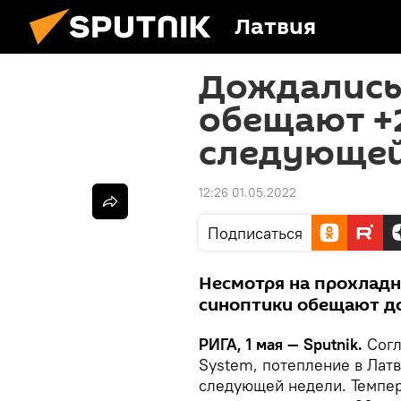
Латвия
Дождались
обещают +2
следующей
12:26 01.05.2022
Подписаться
Несмотря на прохладн
синоптики обещают до
РИГА, 1 мая — Sputnik.
Согл
System, потепление в Латв
следующей недели. Темпер