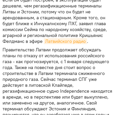
дешевле, чем регазификационные терминалы
Литвы и Эстонии, потому что он будет не
арендованным, а стационарным. Кроме того, он
будет ближе к Инчукалнскому ПХГ, заявил глава
комиссии Сейма по народному хозяйству, среде,
аграрной и региональной политике Кришьянис
Фелдманс в эфире
Латвийского радио
.
Правительство Латвии продолжает обсуждать
планы по отказу от использования российского
газа - как прогнозируется, с 1 января следующего
года. Также на повестке дня стоит вопрос о
строительстве в Латвии терминала сжиженного
природного газа. Сейчас терминал СПГ уже
действует в литовской Клайпеде,
регазификационное судно Independence находится
в аренде, но в перспективе или будет выкуплено,
или заменено на другое, аналогичное. Свой
терминал обсуждают Эстония и Финляндия,
планируется, что он заработает уже в этом году и