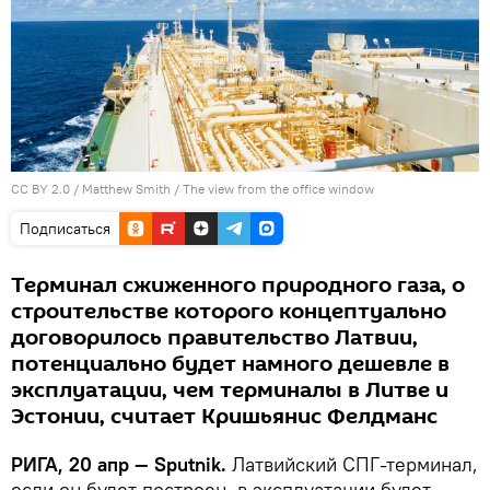
CC BY 2.0
/
Matthew Smith
/
The view from the office window
Подписаться
Терминал сжиженного природного газа, о
строительстве которого концептуально
договорилось правительство Латвии,
потенциально будет намного дешевле в
эксплуатации, чем терминалы в Литве и
Эстонии, считает Кришьянис Фелдманс
РИГА, 20 апр — Sputnik.
Латвийский СПГ-терминал,
если он будет построен, в эксплуатации будет