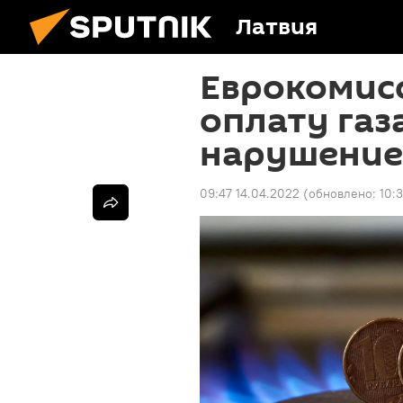
Латвия
Еврокомисс
оплату газ
нарушение
09:47 14.04.2022
(обновлено:
10: