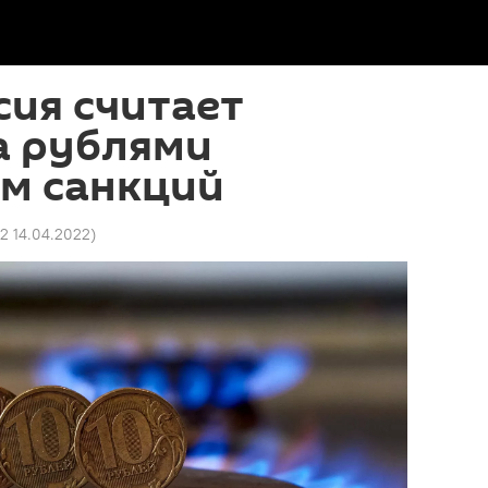
ия считает
а рублями
м санкций
32 14.04.2022
)