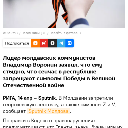
© Sputnik / Павел Лисицын
/
Перейти в фотобанк
Подписаться
Лидер молдавских коммунистов
Владимир Воронин заявил, что ему
стыдно, что сейчас в республике
запрещают символы Победы в Великой
Отечественной войне
РИГА, 14 апр – Sputnik.
В Молдавии запретили
георгиевскую ленточку, а также символы Z и V,
сообщает
Sputnik Молдова
.
Поправки в Кодекс о правонарушениях
предусматривают, что "ленты, знаки, буквы или их