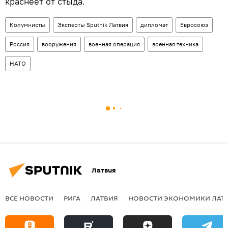
краснеет от стыда.
Колумнисты
Эксперты Sputnik Латвия
дипломат
Евросоюз
Россия
вооружения
военная операция
военная техника
НАТО
Латвия
ВСЕ НОВОСТИ
РИГА
ЛАТВИЯ
НОВОСТИ ЭКОНОМИКИ ЛАТ