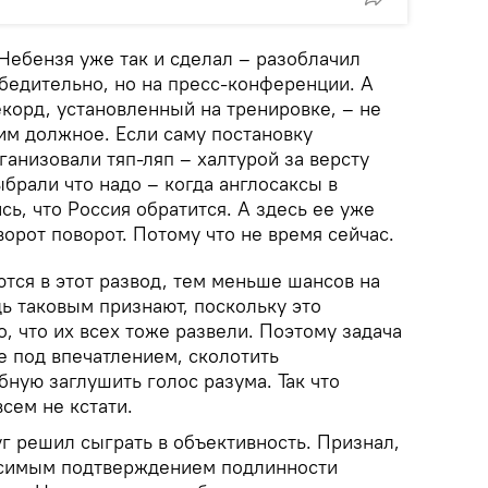
Небензя уже так и сделал – разоблачил
убедительно, но на пресс-конференции. А
екорд, установленный на тренировке, – не
ь им должное. Если саму постановку
ганизовали тяп-ляп – халтурой за версту
ыбрали что надо – когда англосаксы в
сь, что Россия обратится. А здесь ее уже
ворот поворот. Потому что не время сейчас.
тся в этот развод, тем меньше шансов на
дь таковым признают, поскольку это
о, что их всех тоже развели. Поэтому задача
е под впечатлением, сколотить
бную заглушить голос разума. Так что
сем не кстати.
уг решил сыграть в объективность. Признал,
исимым подтверждением подлинности