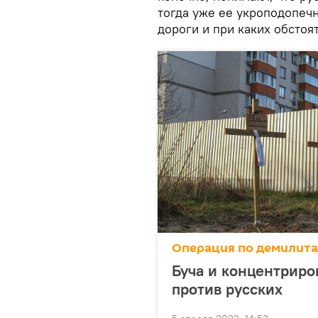
тогда уже ее укроподопечн
дороги и при каких обстоя
Операция по демилит
Буча и концентриро
против русских