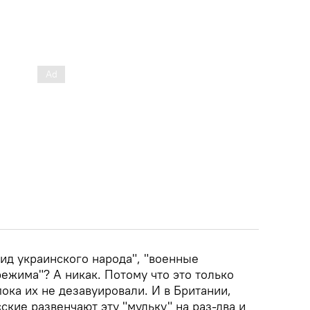
цид украинского народа", "военные
ежима"? А никак. Потому что это только
пока их не дезавуировали. И в Британии,
ские развенчают эту "мульку" на раз-два и