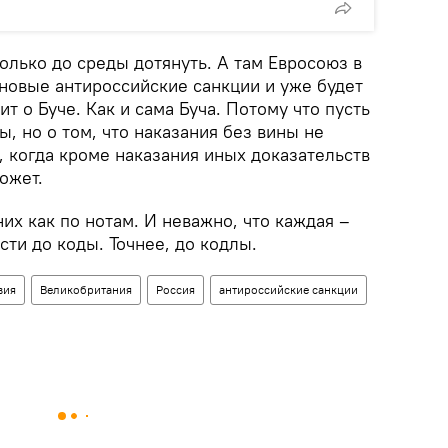
олько до среды дотянуть. А там Евросоюз в
новые антироссийские санкции и уже будет
ит о Буче. Как и сама Буча. Потому что пусть
, но о том, что наказания без вины не
з, когда кроме наказания иных доказательств
ожет.
них как по нотам. И неважно, что каждая –
сти до коды. Точнее, до кодлы.
вия
Великобритания
Россия
антироссийские санкции