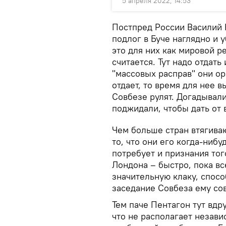
5 апреля 2022, 14:53
Постпред России Василий 
подлог в Буче наглядно и 
это для них как мировой р
считается. Тут надо отдат
"массовых расправ" они ор
отдает, то время для нее в
Совбезе рулят. Догадывали
поджидали, чтобы дать от 
Чем больше стран втягиваю
то, что они его когда-нибу
потребует и признания тог
Лондона – быстро, пока вс
значительную клаку, спосо
заседание Совбеза ему сов
Тем паче Пентагон тут вдр
что не располагает незав