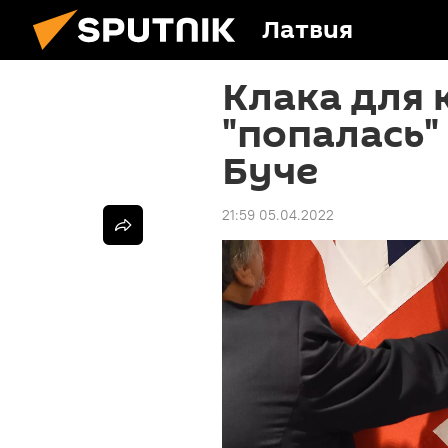
Латвия
Клака для 
"попалась"
Буче
21:59 05.04.2022