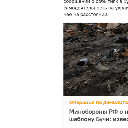
сообщений о событиях в Бу
самодеятельность на укра
нее на расстоянии.
Операция по демилит
Минобороны РФ о н
шаблону Бучи: изве