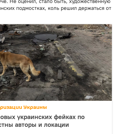
че. Не оценил, стало быть, художественную
инских подмостках, коль решил держаться от
аризации Украины
овых украинских фейках по
стны авторы и локации