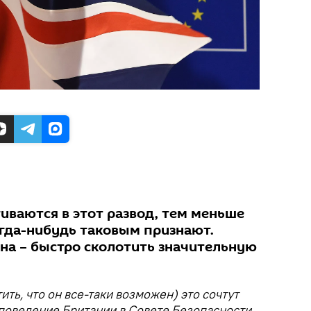
иваются в этот развод, тем меньше
огда-нибудь таковым признают.
на – быстро сколотить значительную
тить, что он все-таки возможен) это сочтут
 поведение Британии в Совете Безопасности