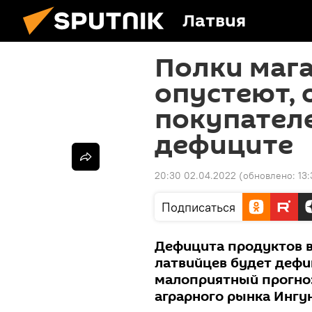
Латвия
Полки мага
опустеют,
покупателе
дефиците
20:30 02.04.2022
(обновлено:
13
Подписаться
Дефицита продуктов в 
латвийцев будет дефиц
малоприятный прогно
аграрного рынка Ингу