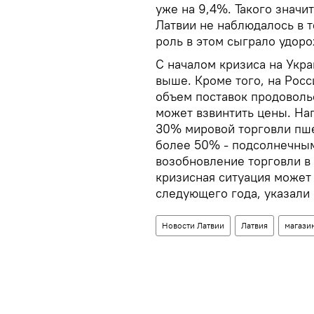
уже на 9,4%. Такого значи
Латвии не наблюдалось в т
роль в этом сыграло удор
С началом кризиса на Укра
выше. Кроме того, на Рос
объем поставок продоволь
может взвинтить цены. На
30% мировой торговли пше
более 50% - подсолнечным
возобновление торговли в
кризисная ситуация может
следующего года, указали
Новости Латвии
Латвия
магази