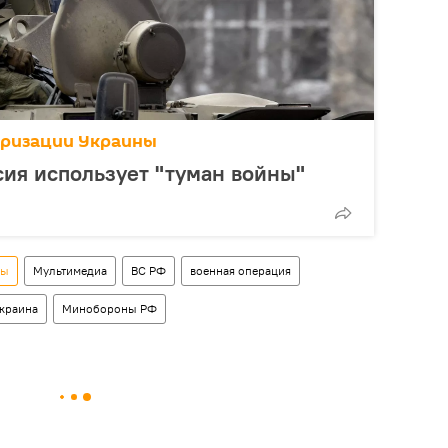
аризации Украины
ссия использует "туман войны"
ны
Мультимедиа
ВС РФ
военная операция
краина
Минобороны РФ