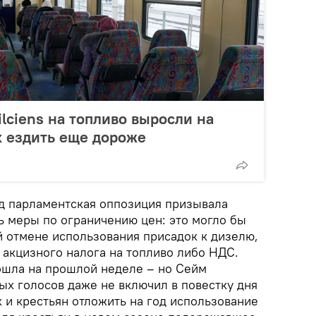
ilciens на топливо выросли на
х ездить еще дороже
д парламентская оппозиция призывала
ь меры по ограничению цен: это могло бы
 отмене использования присадок к дизелю,
 акцизного налога на топливо либо НДС.
ошла на прошлой неделе – но Сейм
х голосов даже не включил в повестку дня
 и крестьян отложить на год использование