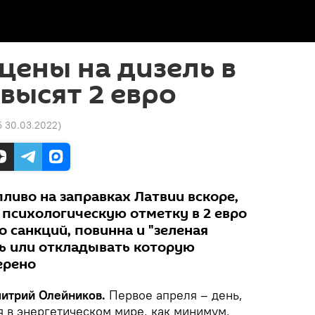
 цены на дизель в
высят 2 евро
25 30.03.2022
)
ливо на заправках Латвии вскоре,
 психологическую отметку в 2 евро
о санкций, повинна и "зеленая
ть или откладывать которую
ерено
митрий Олейников.
Первое апреля – день,
я в энергетическом мире, как минимум,