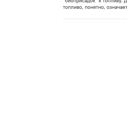
"биоприсадок" к топливу.
топливо, понятно, означае