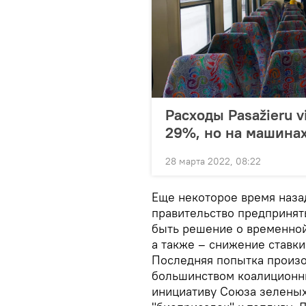
Расходы Pasažieru v
29%, но на машина
28 марта 2022, 08:22
Еще некоторое время наза
правительство предпринят
быть решение о временной
а также – снижение ставки
Последняя попытка произ
большинством коалиционны
инициативу Союза зеленых