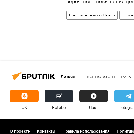
вероятного повышения цен
Новости экономики Латвии
топлив
Латвия
ВСЕ НОВОСТИ
РИГА
OK
Rutube
Дзен
Telegr
О проекте
Контакты
Правила использования
Политик