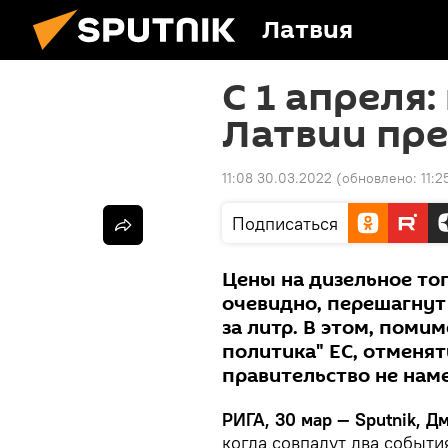
Латвия
С 1 апреля:
Латвии пре
11:08 30.03.2022
(обновлено:
11:
Подписаться
Цены на дизельное топ
очевидно, перешагнут
за литр. В этом, помим
политика" ЕС, отменя
правительство не нам
РИГА, 30 мар — Sputnik, Д
когда совпадут два событи