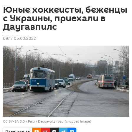
Юные хоккеисты, беженцы
с Украины, приехали в
Даугавпилс
09:17 05.03.2022
CC BY-SA 3.0
/
Paju
/
Daugavpils road (cropped image)
Подписаться