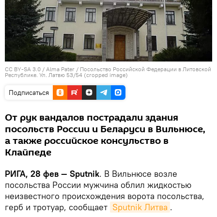
CC BY-SA 3.0
/
Alma Pater
/
Посольство Российской Федерации в Литовской
Республике. Ул. Латвю 53/54 (cropped image)
Подписаться
От рук вандалов пострадали здания
посольств России и Беларуси в Вильнюсе,
а также российское консульство в
Клайпеде
РИГА, 28 фев — Sputnik
. В Вильнюсе возле
посольства России мужчина облил жидкостью
неизвестного происхождения ворота посольства,
герб и тротуар, сообщает
Sputnik Литва
.