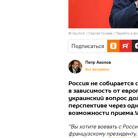
© Sputnik / Сергей Гунеев
/
Перейти в ф
Подписаться
Петр Акопов
Все материалы
Россия не собирается
в зависимость от евр
украинский вопрос до
перспективе через од
возможности приема 
"Вы хотите воевать с Росс
французскому президенту, 