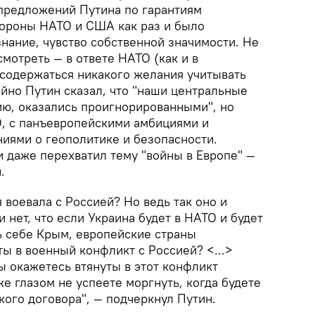
 предложений Путина по гарантиям
тороны НАТО и США как раз и было
нание, чувство собственной значимости. Не
смотреть — в ответе НАТО (как и в
 содержаться никакого желания учитывать
йно Путин сказал, что "наши центральные
ию, оказались проигнорированными", но
О, с панъевропейскими амбициями и
иями о геополитике и безопасности.
и даже перехватил тему "войны в Европе" —
.
 воевала с Россией? Но ведь так оно и
и нет, что если Украина будет в НАТО и будет
 себе Крым, европейские страны
ты в военный конфликт с Россией? <...>
ы окажетесь втянуты в этот конфликт
е глазом не успеете моргнуть, когда будете
кого договора", — подчеркнул Путин.