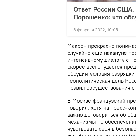
Ответ России США, 
Порошенко: что об
8 февраля 2022, 10:05
Макрон прекрасно понимает
случайно еще накануне пое
интенсивному диалогу с Р
скорее всего, удастся пре
обсудим условия разрядки,
геополитическая цель Росс
правил сосуществования с
В Москве французский пре
говорил, хотя на пресс-ко
важно договориться об об
механизмы по обеспечению
чувствовать себя в безопас
же. Эта мысль для него (д