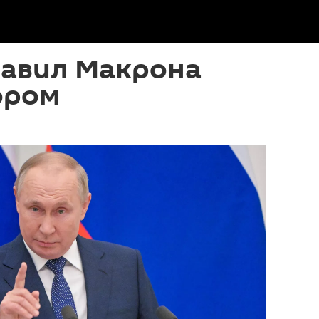
тавил Макрона
ором