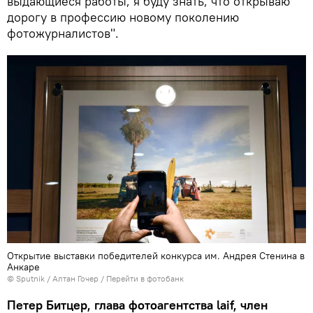
выдающиеся работы, я буду знать, что открываю
дорогу в профессию новому поколению
фотожурналистов".
Открытие выставки победителей конкурса им. Андрея Стенина в
Анкаре
© Sputnik / Алтан Гочер
/
Перейти в фотобанк
Петер Битцер, глава фотоагентства laif, член