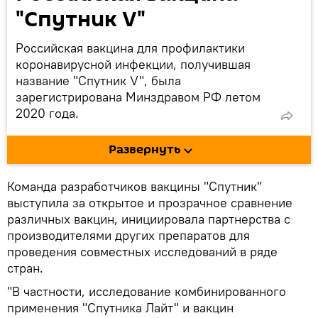
"Спутник V"
Российская вакцина для профилактики
коронавирусной инфекции, получившая
название "Спутник V", была
зарегистрирована Минздравом РФ летом
2020 года.
Препарат разработан Центром имени
Развернуть
Гамалеи на проверенной и хорошо
изученной платформе аденовирусных
векторов человека.
Команда разработчиков вакцины "Спутник"
выступила за открытое и прозрачное сравнение
По данным последнего исследования,
различных вакцин, инициировала партнерства с
вакцина показала эффективность против
производителями других препаратов для
коронавируса в 97,6%. Отчет составлен на
проведения совместных исследований в ряде
основе анализа данных 3,8 миллиона
стран.
вакцинированных россиян.
"В частности, исследование комбинированного
применения "Спутника Лайт" и вакцин