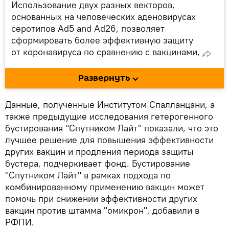
Использование двух разных векторов,
основанных на человеческих аденовирусах
серотипов Ad5 and Ad26, позволяет
сформировать более эффективную защиту
от коронавируса по сравнению с вакцинами,
которые применяют один и тот же вектор
для двух уколов. Благодаря использованию
Развернуть
двух разных векторов у "Спутник V" не
наблюдается возможный нейтрализующий
Данные, полученные Институтом Спалланцани, а
эффект и формируется длительный
также предыдущие исследования гетерогенного
иммунный отклик.
бустирования "Спутником Лайт" показали, что это
Безопасность вакцин на основе
лучшее решение для повышения эффективности
аденовирусов человека подтверждена
других вакцин и продления периода защиты
более чем в 75 международных
бустера, подчеркивает фонд. Бустирование
публикациях и в 250 клинических
"Спутником Лайт" в рамках подхода по
исследованиях, проведенных в мире на
комбинированному применению вакцин может
протяжении двух десятилетий.
помочь при снижении эффективности других
вакцин против штамма "омикрон", добавили в
РФПИ.