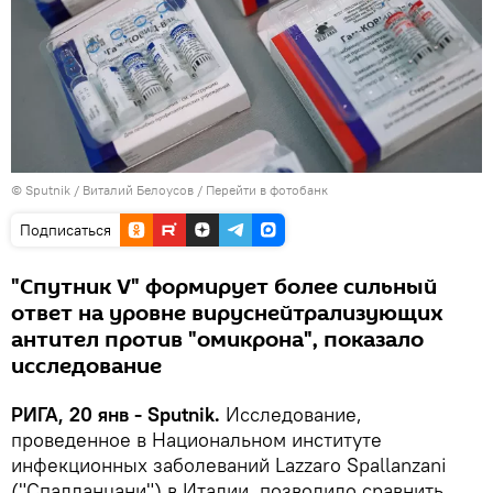
© Sputnik / Виталий Белоусов
/
Перейти в фотобанк
Подписаться
"Спутник V" формирует более сильный
ответ на уровне вируснейтрализующих
антител против "омикрона", показало
исследование
РИГА, 20 янв - Sputnik.
Исследование,
проведенное в Национальном институте
инфекционных заболеваний Lazzaro Spallanzani
("Спалланцани") в Италии, позволило сравнить