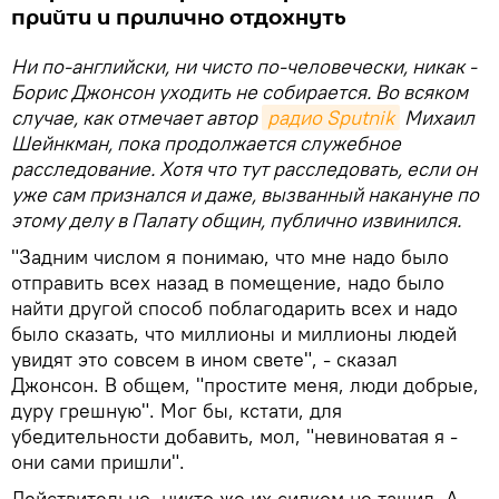
прийти и прилично отдохнуть
Ни по-английски, ни чисто по-человечески, никак -
Борис Джонсон уходить не собирается. Во всяком
случае, как отмечает автор
радио Sputnik
Михаил
Шейнкман, пока продолжается служебное
расследование. Хотя что тут расследовать, если он
уже сам признался и даже, вызванный накануне по
этому делу в Палату общин, публично извинился.
"Задним числом я понимаю, что мне надо было
отправить всех назад в помещение, надо было
найти другой способ поблагодарить всех и надо
было сказать, что миллионы и миллионы людей
увидят это совсем в ином свете", - сказал
Джонсон. В общем, "простите меня, люди добрые,
дуру грешную". Мог бы, кстати, для
убедительности добавить, мол, "невиноватая я -
они сами пришли".
Действительно, никто же их силком не тащил. А