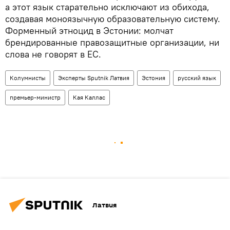
а этот язык старательно исключают из обихода,
создавая моноязычную образовательную систему.
Форменный этноцид в Эстонии: молчат
брендированные правозащитные организации, ни
слова не говорят в ЕС.
Колумнисты
Эксперты Sputnik Латвия
Эстония
русский язык
премьер-министр
Кая Каллас
Латвия