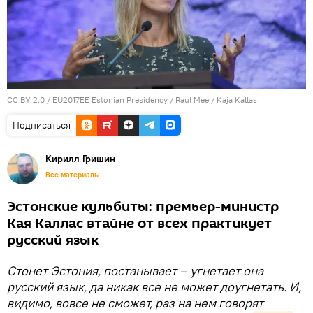
CC BY 2.0
/
EU2017EE Estonian Presidency / Raul Mee
/
Kaja Kallas
Подписаться
Кирилл Гришин
Все материалы
Эстонские кульбиты: премьер-министр
Кая Каллас втайне от всех практикует
русский язык
Стонет Эстония, постанывает – угнетает она
русский язык, да никак все не может доугнетать. И,
видимо, вовсе не сможет, раз на нем говорят