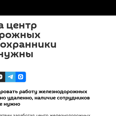
а центр
орожных
 охранники
 нужны
ировать работу железнодорожных
но удаленно, наличие сотрудников
не нужно
атвии заработал центр железнодорожных