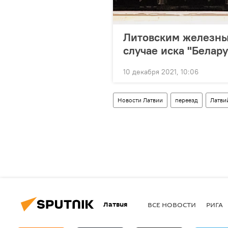
Литовским железным
случае иска "Белар
10 декабря 2021, 10:06
Новости Латвии
переезд
Латви
Латвия
ВСЕ НОВОСТИ
РИГА