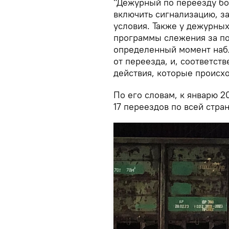
"Дежурный по переезду бо
включить сигнализацию, з
условия. Также у дежурны
программы слежения за по
определенный момент набл
от переезда, и, соответст
действия, которые происхо
По его словам, к январю 2
17 переездов по всей стран