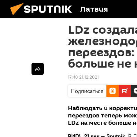
Латвия
LDz создал
железнод
переездов:
больше не
17:40 21.12.2021
Подписаться
Наблюдать и коррект
переездов теперь мож
LDz на месте больше 
РИГА, 21 дек — Sputnik.
В Л