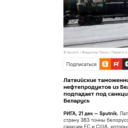
© Sputnik / Владимир Песня
/
Перейти в
Подписаться
Латвийские таможенни
нефтепродуктов из Бе
подпадает под санкци
Беларусь
РИГА, 21 дек — Sputnik.
Лат
страну 383 тонны белорус
санкции ЕС и США, которы