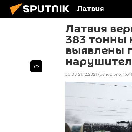
Латвия
Латвия вер
383 тонны 
выявлены 
нарушител
20:00 21.12.2021
(обновлено:
15:4