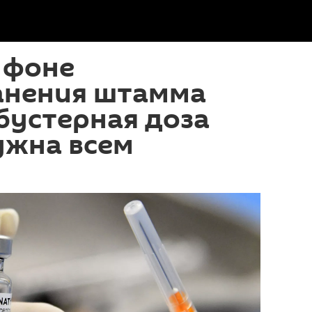
 фоне
анения штамма
бустерная доза
ужна всем