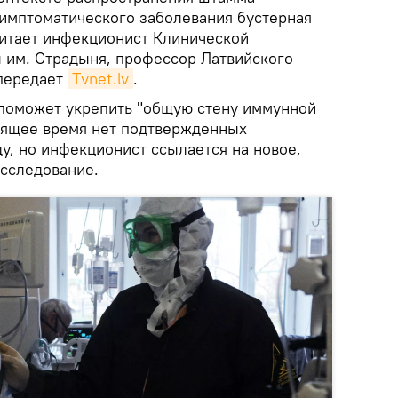
симптоматического заболевания бустерная
читает инфекционист Клинической
 им. Страдыня, профессор Латвийского
 передает
Тvnet.lv
.
 поможет укрепить "общую стену иммунной
оящее время нет подтвержденных
у, но инфекционист ссылается на новое,
сследование.