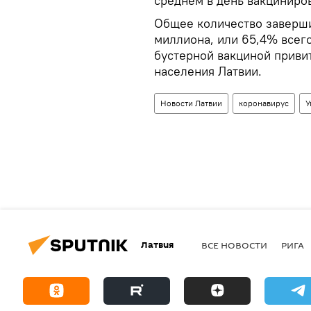
среднем в день вакциниров
Общее количество заверши
миллиона, или 65,4% всег
бустерной вакциной привит
населения Латвии.
Новости Латвии
коронавирус
У
Латвия
ВСЕ НОВОСТИ
РИГА