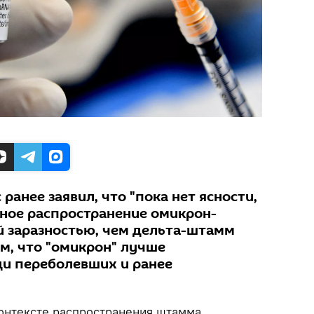
анее заявил, что "пока нет ясности,
ьное распространение омикрон-
 заразностью, чем дельта-штамм
ем, что "омикрон" лучше
ди переболевших и ранее
онтексте распространения штамма