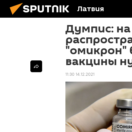
Латвия
Думпис: на
распростр
"омикрон" 
вакцины н
11:30 14.12.2021