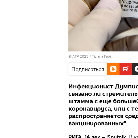
© AFP 2023 / Tiziana Fabi
Подписаться
Инфекционист Думпис р
связано ли стремител
штамма с еще большей
коронавируса, или с т
распространяется сре
вакцинированных"
РИГА, 14 дек — Sputnik.
В к