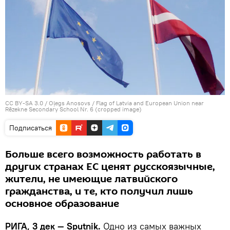
CC BY-SA 3.0
/
Oļegs Anosovs
/
Flag of Latvia and European Union near
Rēzekne Secondary School Nr. 6 (cropped image)
Подписаться
Больше всего возможность работать в
других странах ЕС ценят русскоязычные,
жители, не имеющие латвийского
гражданства, и те, кто получил лишь
основное образование
РИГА, 3 дек — Sputnik.
Одно из самых важных