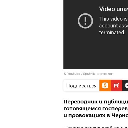
© Youtube /
Sputnik на русском
Подписаться
Переводчик и публици
готовящемся госперев
и провокациях в Черн
"Главная задача всей движ