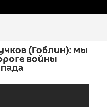
чков (Гоблин): мы
ороге войны
апада