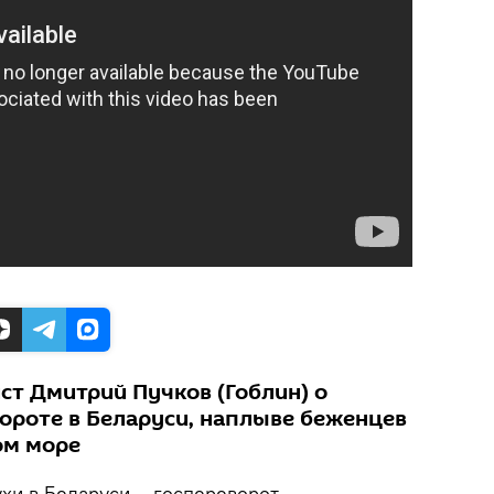
ст Дмитрий Пучков (Гоблин) о
ороте в Беларуси, наплыве беженцев
ом море
ухи в Беларуси – госпереворот,