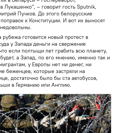
 Лукашенко", – говорит гость Sputnik,
митрий Пучков. До этого белорусские
поправок к Конституции. И вот их выносят
 недовольны.
а рубежа готовится новый протест в
куда у Запада деньги на свержение
что если полтыщи лет грабить всю планету,
будет, а Запад, по его мнению, именно так и
мигрантам, у Европы нет ни денег, ни
ие беженцев, которые застряли на
це, достаточно было бы ста автобусов,
льши в Германию или Англию.