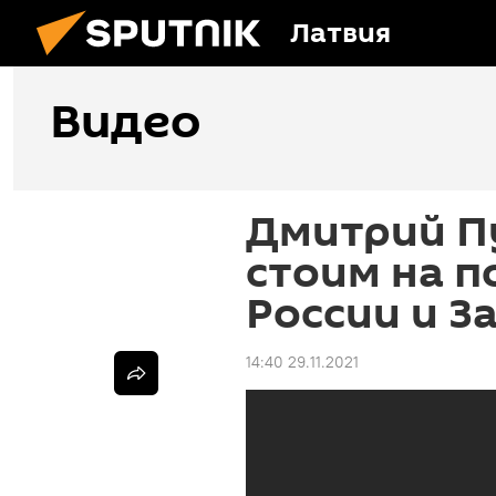
Латвия
Видео
Дмитрий Пу
стоим на п
России и З
14:40 29.11.2021