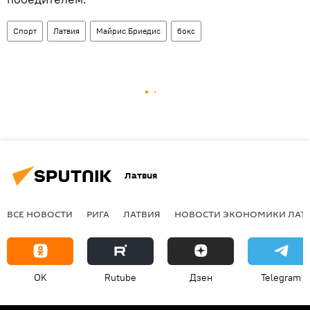
Спорт
Латвия
Майрис Бриедис
бокс
Латвия
ВСЕ НОВОСТИ
РИГА
ЛАТВИЯ
НОВОСТИ ЭКОНОМИКИ ЛАТ
OK
Rutube
Дзен
Telegram