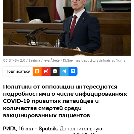
CC BY-SA 2.0
/
Saeima / Ieva Ābele
/
13.Saeimas deputātu svinīgais solījums
Подписаться
Политики от оппозиции интересуются
подробностями о числе инфицированных
COVID-19 привитых латвийцев и
количестве смертей среди
вакцинированных пациентов
РИГА, 16 окт - Sputnik.
Дополнительную