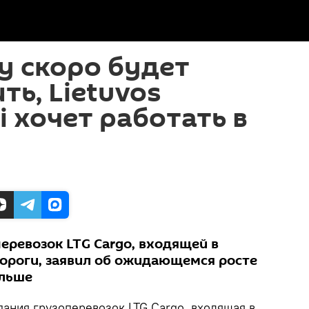
у скоро будет
ть, Lietuvos
ai хочет работать в
еревозок LTG Cargo, входящей в
ороги, заявил об ожидающемся росте
ольше
ания грузоперевозок LTG Cargo, входящая в