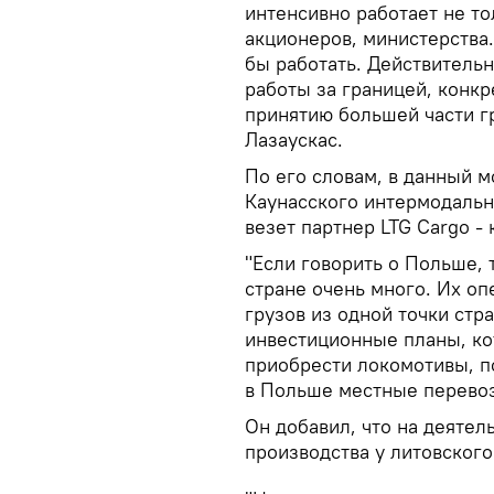
интенсивно работает не то
акционеров, министерства
бы работать. Действитель
работы за границей, конкр
принятию большей части гр
Лазаускас.
По его словам, в данный м
Каунасского интермодально
везет партнер LTG Cargo -
"Если говорить о Польше,
стране очень много. Их о
грузов из одной точки стра
инвестиционные планы, ко
приобрести локомотивы, п
в Польше местные перевозк
Он добавил, что на деятел
производства у литовског