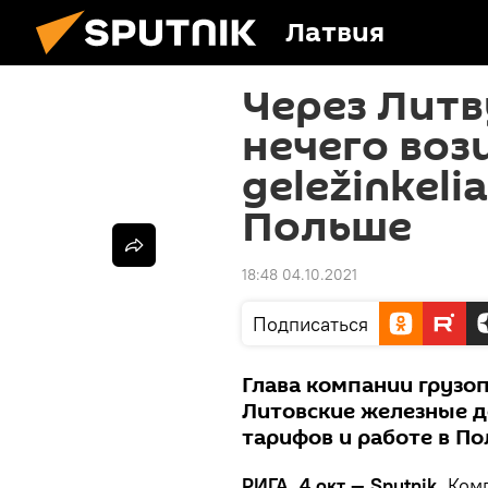
Латвия
Через Литв
нечего вози
geležinkeli
Польше
18:48 04.10.2021
Подписаться
Глава компании грузоп
Литовские железные д
тарифов и работе в П
РИГА, 4 окт — Sputnik.
Комп