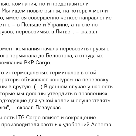
лько компания, но и представители
. Мы ищем новые рынки, на которых могли
но, имеется совершенно четкое направление
етно – в Польше и Украине, а также по
узов, перевозимых в Литве", – сказал
омент компания начала перевозить грузы с
го терминала до Белостока, а оттуда их
 компания PKP Cargo.
 то интермодальных терминалов в этой
ператоры объявляют конкурсы на перевозку
ны в другую. (...) В данном случае у нас есть
торые мы должны утвердить в правлениях,
одходящие для узкой колеи и осуществлять
и", – сказал Лазаускас.
ьность LTG Cargo влияет и сокращение
о производителя азотных удобрений Achema.