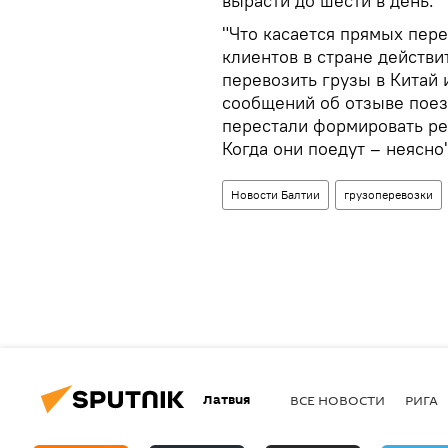
вырасти до шести в день.
"Что касается прямых пере
клиентов в стране действи
перевозить грузы в Китай 
сообщений об отзыве поез
перестали формировать рейс
Когда они поедут – неясно"
Новости Балтии
грузоперевозки
Латвия
ВСЕ НОВОСТИ
РИГА