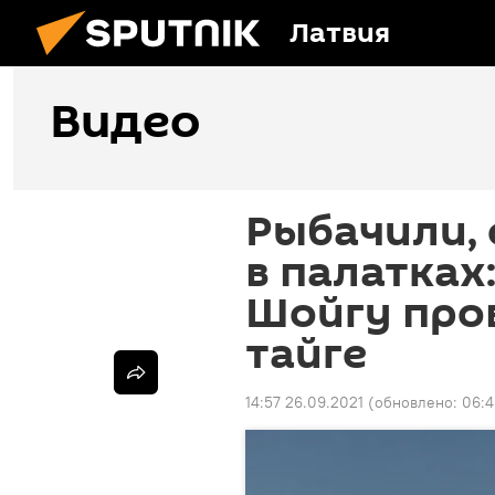
Латвия
Видео
Рыбачили, 
в палатках
Шойгу пров
тайге
14:57 26.09.2021
(обновлено:
06:4