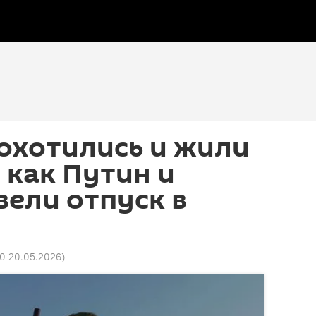
охотились и жили
: как Путин и
ели отпуск в
0 20.05.2026
)