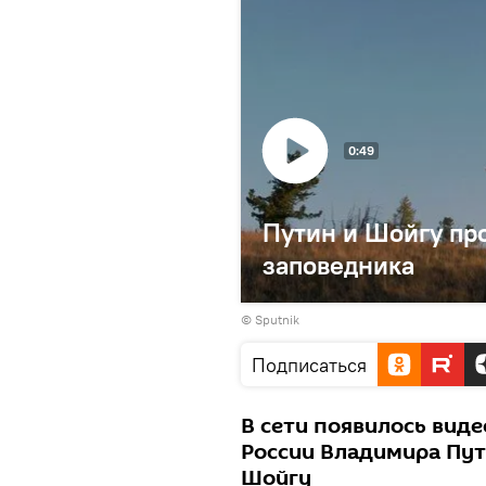
0:49
Путин и Шойгу пр
заповедника
© Sputnik
Подписаться
В сети появилось вид
России Владимира Пут
Шойгу