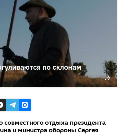
огуливаются по склонам
ео совместного отдыха президента
ина и министра обороны Сергея