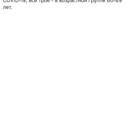
COVID-19, все трое - в возрастной группе 80-89
лет.