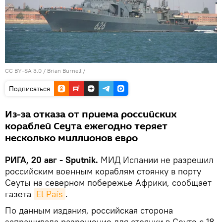
CC BY-SA 3.0
/
Brian Burnell
/
Подписаться
Из-за отказа от приема российских
кораблей Сеута ежегодно теряет
несколько миллионов евро
РИГА, 20 авг - Sputnik.
МИД Испании не разрешил
российским военным кораблям стоянку в порту
Сеуты на северном побережье Африки, сообщает
газета
El País
.
По данным издания, российская сторона
запрашивала разрешение для стоянки в Сеуте с 18