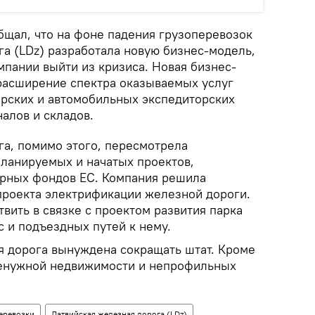
щал, что на фоне падения грузоперевозок
га (LDz) разработала новую бизнес-модель,
мпании выйти из кризиса. Новая бизнес-
расширение спектра оказываемых услуг
орских и автомобильных экспедиторских
налов и складов.
га, помимо этого, пересмотрела
ланируемых и начатых проектов,
урных фондов ЕС. Компания решила
 проекта электрификации железной дороги.
вить в связке с проектом развития парка
 и подъездных путей к нему.
я дорога вынуждена сокращать штат. Кроме
 ненужной недвижимости и непрофильных
еревозки
Латвийская железная дорога (LDz)