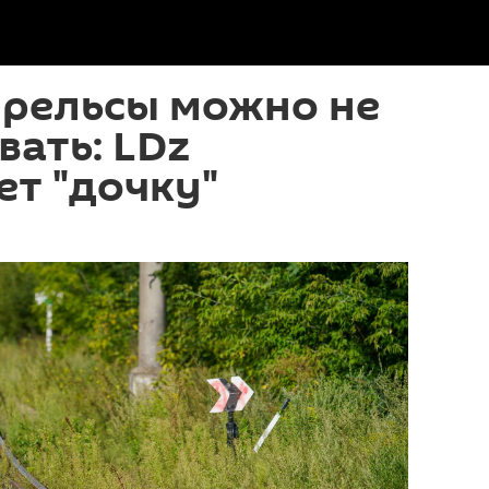
, рельсы можно не
ать: LDz
т "дочку"