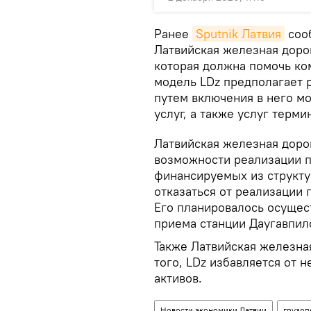
Ранее
Sputnik Латвия
сооб
Латвийская железная доро
которая должна помочь ко
модель LDz предполагает 
путем включения в него м
услуг, а также услуг терми
Латвийская железная доро
возможности реализации п
финансируемых из структ
отказаться от реализации
Его планировалось осущест
приема станции Даугавпилс
Также Латвийская железна
того, LDz избавляется от
активов.
Новости экономики Латвии
грузоп