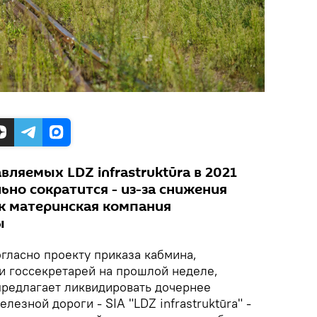
вляемых LDZ infrastruktūra в 2021
льно сократится - из-за снижения
к материнская компания
ы
гласно проекту приказа кабмина,
и госсекретарей на прошлой неделе,
предлагает ликвидировать дочернее
езной дороги - SIA "LDZ infrastruktūra" -