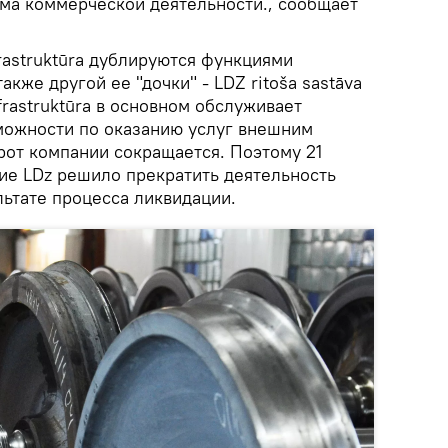
ема коммерческой деятельности., сообщает
rastruktūra дублируются функциями
акже другой ее "дочки" - LDZ ritoša sastāva
nfrastruktūra в основном обслуживает
зможности по оказанию услуг внешним
рот компании сокращается. Поэтому 21
ние LDz решило прекратить деятельность
льтате процесса ликвидации.