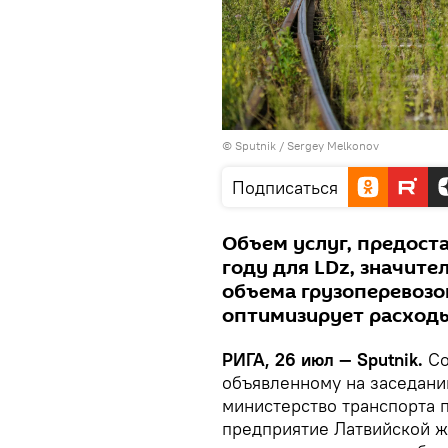
© Sputnik / Sergey Melkonov
Подписаться
Объем услуг, предоста
году для LDz, значите
объема грузоперевозо
оптимизирует расход
РИГА, 26 июл — Sputnik.
Со
объявленному на заседани
министерство транспорта 
предприятие Латвийской жел