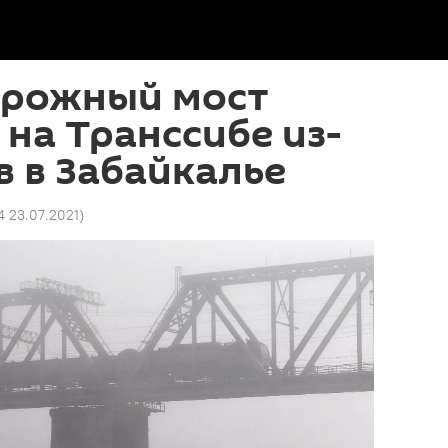
рожный мост
на Транссибе из-
в в Забайкалье
14 23.07.2021
)