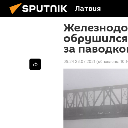
Латвия
Железнодо
обрушился 
за паводко
09:24 23.07.2021
(обновлено:
10: