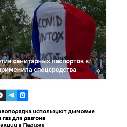
тив санитарных паспортов в
применила спецсредства
равопорядка используют дымовые
газ для разгона
акции в Париже