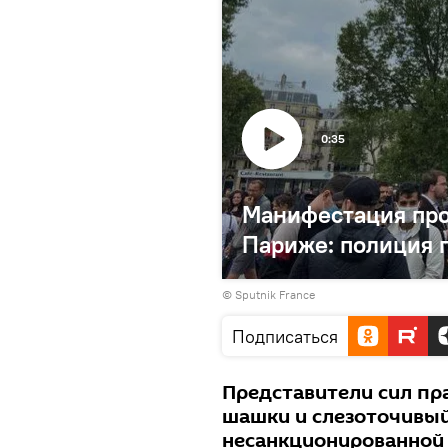
0:35
Манифестация про
Париже: полиция 
©
Sputnik France
Подписаться
Представители сил п
шашки и слезоточивый 
несанкционированной 