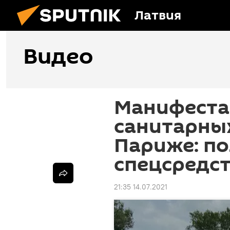
Латвия
Видео
Манифеста
санитарных
Париже: п
спецсредс
21:35 14.07.2021