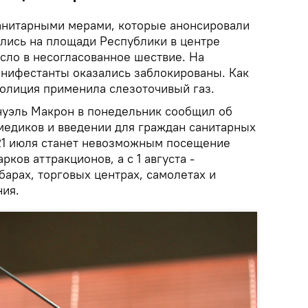
анитарными мерами, которые анонсировали
ались на площади Pеспублики в центре
сло в несогласованное шествие. На
анифестанты оказались заблокированы. Как
полиция применила слезоточивый газ.
уэль Макрон в понедельник сообщил об
медиков и введении для граждан санитарных
 21 июля станет невозможным посещение
рков аттракционов, а с 1 августа -
барах, торговых центрах, самолетах и
ния.