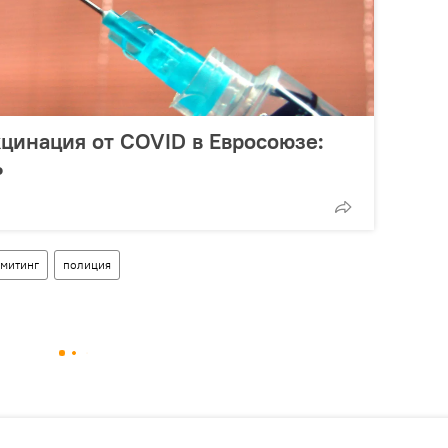
цинация от COVID в Евросоюзе:
ь
митинг
полиция