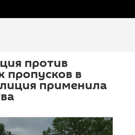
ция против
 пропусков в
олиция применила
тва