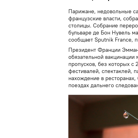
Парижане, недовольные с
французские власти, собр
столицы. Собрание переро
бульваре де Бон Нувель м
сообщает Sputnik France, 
Президент Франции Эмман
обязательной вакцинации 
пропусков, без которых с
фестивалей, спектаклей, па
нахождение в ресторанах, 
поездах дальнего следова