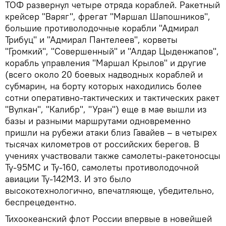
ТОФ развернул четыре отряда кораблей. Ракетный
крейсер "Варяг", фрегат "Маршал Шапошников",
большие противолодочные корабли "Адмирал
Трибуц" и "Адмирал Пантелеев", корветы
"Громкий", "Совершенный" и "Алдар Цыденжапов",
корабль управления "Маршал Крылов" и другие
(всего около 20 боевых надводных кораблей и
субмарин, на борту которых находились более
сотни оперативно-тактических и тактических ракет
"Вулкан", "Калибр", "Уран") еще в мае вышли из
базы и разными маршрутами одновременно
пришли на рубежи атаки близ Гавайев – в четырех
тысячах километров от российских берегов. В
учениях участвовали также самолеты-ракетоносцы
Ту-95МС и Ту-160, самолеты противолодочной
авиации Ту-142МЗ. И это было
высокотехнологично, впечатляюще, убедительно,
беспрецедентно.
Тихоокеанский флот России впервые в новейшей